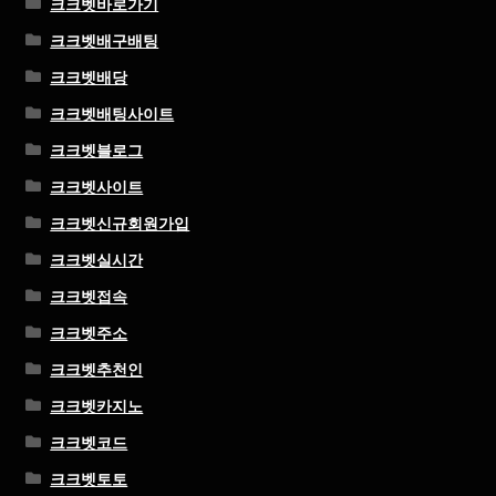
크크벳바로가기
크크벳배구배팅
크크벳배당
크크벳배팅사이트
크크벳블로그
크크벳사이트
크크벳신규회원가입
크크벳실시간
크크벳접속
크크벳주소
크크벳추천인
크크벳카지노
크크벳코드
크크벳토토