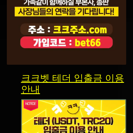
크크벳 테더 입출금 이용
안내