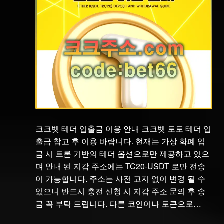
크크벳 테더 입출금 이용 안내 크크벳 토토 테더 입
출금 참고 후 이용 바랍니다. 현재는 가상 화폐 입
금 시 트론 기반의 테더 옵션으로만 제공하고 있으
며 안내 된 지갑 주소에는 TC20-USDT 로만 전송
이 가능합니다. 주소는 사전 고지 없이 변경 될 수
있으니 반드시 충전 신청 시 지갑 주소 문의 후 송
금 꼭 부탁 드립니다. 다른 코인이나 토큰으로…