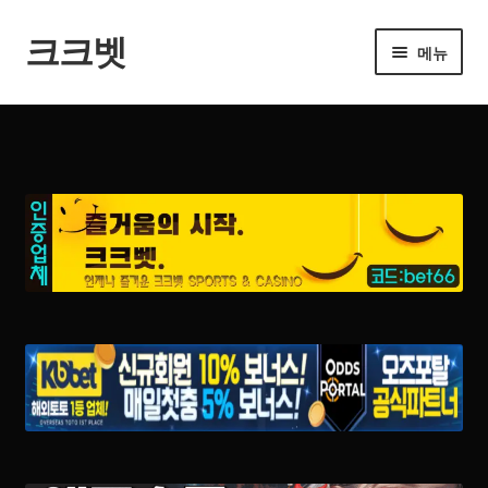
크크벳
탐
컨
메뉴
색
텐
으
츠
홈
로
로
건
건
크크벳 이벤트
너
너
뛰
뛰
크크벳토토 고객센터
기
기
크크벳토토 평생주소