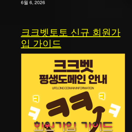
6월 6, 2026
크크벳토토 신규 회원가
입 가이드