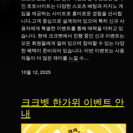
인 토토사이트는 다양한 스포츠 베팅과 카지노 게
임을 제공하는 사이트로 흥미로운 경험을 선사합
니다.고객 중심으로 설계되어 있으며 특히 신규 사
용자에게 특별한 이벤트를 통해 매력을 더하고 있
습니다. 현재 크크벳에서 진행 중인 신규 이벤트는
모든 회원들에게 열려 있으며 참여할 수 있는 다양
한 혜택이 준비되어 있습니다. 이번 이벤트는 사용
자들이 더 많은 재미를 느낄 수…
10월 12, 2025
크크벳 한가위 이벤트 안
내