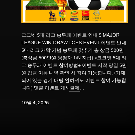
크크벳 5대 리그 승무패 이벤트 안내 5 MAJOR
LEAGUE WIN-DRAW-LOSS EVENT 이벤트 안내
5대 리그 개막 기념 승무패 맞추기 총 상금 500만
(총상금 500만원 당첨자 1/N 지급) ※크크벳 5대 리
그 승무패 이벤트 참여방법※ 이벤트 시작 당일 5만
원 입금 이용 내역 확인 시 참여 가능합니다. (기재
되어 있는 경기 배팅 안하셔도 이벤트 참여 가능합
니다) 댓글 이벤트 게시글에…
10월 4, 2025