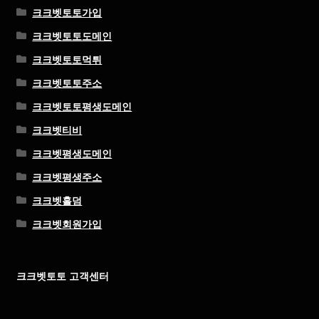
크크벳토토가입
크크벳토토도메인
크크벳토토먹튀
크크벳토토주소
크크벳토토평생도메인
크크벳티비
크크벳평생도메인
크크벳평생주소
크크벳홀덤
크크벳회원가입
크크벳토토 고객센터