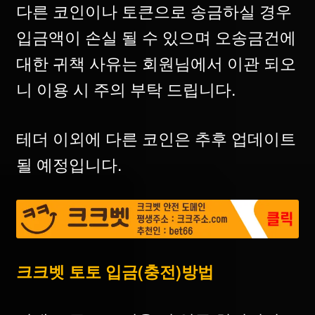
다른 코인이나 토큰으로 송금하실 경우
입금액이 손실 될 수 있으며 오송금건에
대한 귀책 사유는 회원님에서 이관 되오
니 이용 시 주의 부탁 드립니다.
테더 이외에 다른 코인은 추후 업데이트
될 예정입니다.
크크벳 토토 입금(충전)방법