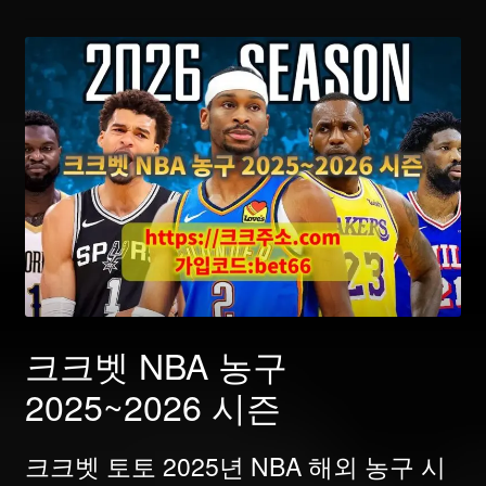
크크벳 NBA 농구
2025~2026 시즌
크크벳 토토 2025년 NBA 해외 농구 시