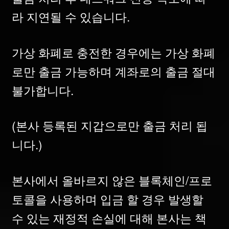
라 지연될 수 있습니다.
가상 화폐로 충전한 경우에는 가상 화폐
로만 출금 가능하며 계좌로의 출금 절대
불가합니다.
(본사 등록된 지갑으로만 출금 처리 됩
니다.)
본사에서 올바르지 않은 블록체인/프로
토콜을 사용하며 입금 할 경우 발생할
수 있는 재정적 손실에 대해 본사는 책