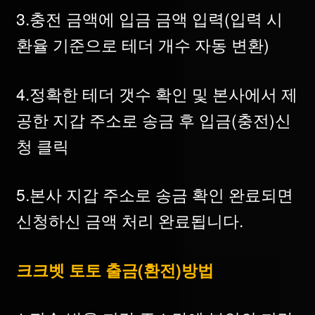
3.충전 금액에 입금 금액 입력(입력 시
환율 기준으로 테더 개수 자동 변환)
4.정확한 테더 갯수 확인 및 본사에서 제
공한 지갑 주소로 송금 후 입금(충전)신
청 클릭
5.본사 지갑 주소로 송금 확인 완료되면
신청하신 금액 처리 완료됩니다.
크크벳 토토 출금(환전)방법