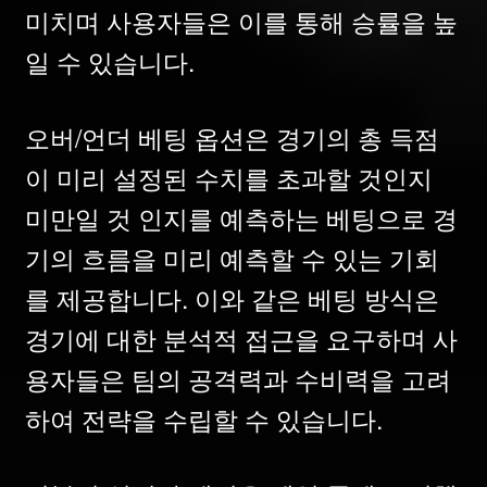
미치며 사용자들은 이를 통해 승률을 높
일 수 있습니다.
오버/언더 베팅 옵션은 경기의 총 득점
이 미리 설정된 수치를 초과할 것인지
미만일 것 인지를 예측하는 베팅으로 경
기의 흐름을 미리 예측할 수 있는 기회
를 제공합니다. 이와 같은 베팅 방식은
경기에 대한 분석적 접근을 요구하며 사
용자들은 팀의 공격력과 수비력을 고려
하여 전략을 수립할 수 있습니다.