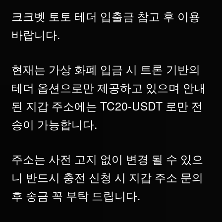
크크벳 토토 테더 입출금 참고 후 이용
바랍니다.
현재는 가상 화폐 입금 시 트론 기반의
테더 옵션으로만 제공하고 있으며 안내
된 지갑 주소에는 TC20-USDT 로만 전
송이 가능합니다.
주소는 사전 고지 없이 변경 될 수 있으
니 반드시 충전 신청 시 지갑 주소 문의
후 송금 꼭 부탁 드립니다.