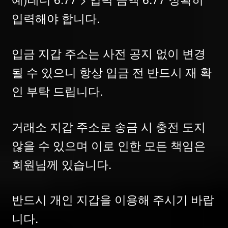
입력해야 합니다.
입금 지갑 주소는 사전 공지 없이 변경
될 수 있으니 항상 입금 전 반드시 재 확
인 부탁 드립니다.
거래소 지갑 주소로 송금 시 충전 도지
않을 수 있으며 이로 인한 모든 책임은
회원님께 있습니다.
반드시 개인 지갑을 이용해 주시기 바랍
니다.