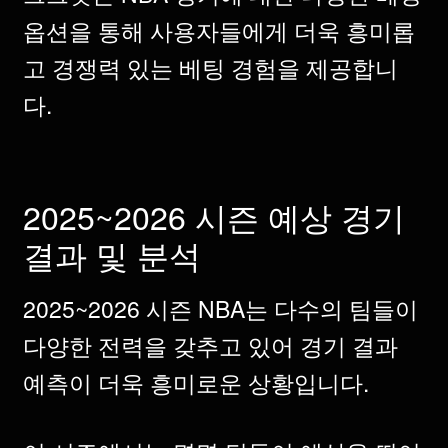
옵션을 통해 사용자들에게 더욱 흥미롭
고 경쟁력 있는 베팅 경험을 제공합니
다.
2025~2026 시즌 예상 경기
결과 및 분석
2025~2026 시즌 NBA는 다수의 팀들이
다양한 전력을 갖추고 있어 경기 결과
예측이 더욱 흥미로운 상황입니다.