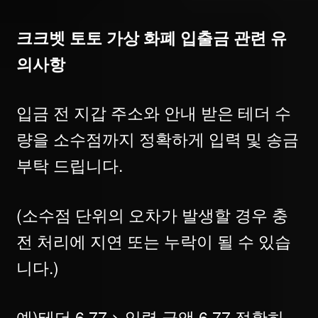
크크벳 토토 가상 화폐 입출금 관련 유
의사항
입금 전 지갑 주소와 안내 받은 테더 수
량을 소수점까지 정확하게 입력 및 송금
부탁 드립니다.
(소수점 단위의 오차가 발생할 경우 충
전 처리에 지연 또는 누락이 될 수 있습
니다.)
예)테더 6.77 > 입력 금액 6.77 정확히