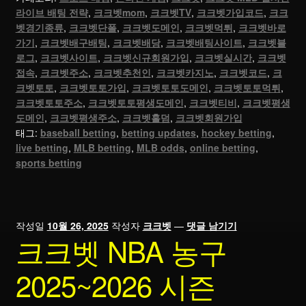
라이브 배팅 전략
,
크크벳mom
,
크크벳TV
,
크크벳가입코드
,
크크
벳경기종류
,
크크벳단폴
,
크크벳도메인
,
크크벳먹튀
,
크크벳바로
가기
,
크크벳배구배팅
,
크크벳배당
,
크크벳배팅사이트
,
크크벳블
로그
,
크크벳사이트
,
크크벳신규회원가입
,
크크벳실시간
,
크크벳
접속
,
크크벳주소
,
크크벳추천인
,
크크벳카지노
,
크크벳코드
,
크
크벳토토
,
크크벳토토가입
,
크크벳토토도메인
,
크크벳토토먹튀
,
크크벳토토주소
,
크크벳토토평생도메인
,
크크벳티비
,
크크벳평생
도메인
,
크크벳평생주소
,
크크벳홀덤
,
크크벳회원가입
태그:
baseball betting
,
betting updates
,
hockey betting
,
live betting
,
MLB betting
,
MLB odds
,
online betting
,
sports betting
작성일
10월 26, 2025
작성자
크크벳
—
댓글 남기기
크크벳 NBA 농구
2025~2026 시즌