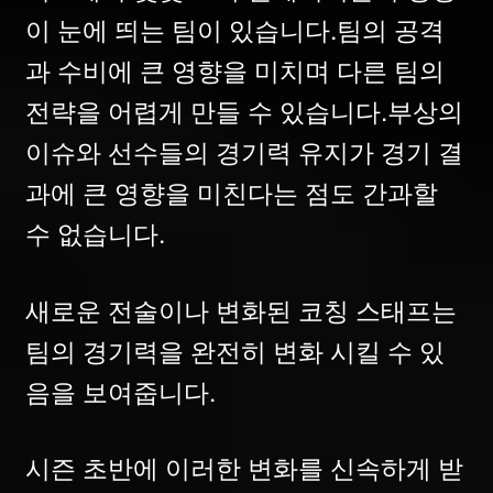
이 눈에 띄는 팀이 있습니다.팀의 공격
과 수비에 큰 영향을 미치며 다른 팀의
전략을 어렵게 만들 수 있습니다.부상의
이슈와 선수들의 경기력 유지가 경기 결
과에 큰 영향을 미친다는 점도 간과할
수 없습니다.
새로운 전술이나 변화된 코칭 스태프는
팀의 경기력을 완전히 변화 시킬 수 있
음을 보여줍니다.
시즌 초반에 이러한 변화를 신속하게 받