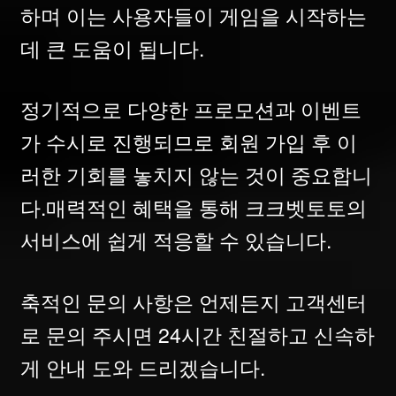
하며 이는 사용자들이 게임을 시작하는
데 큰 도움이 됩니다.
정기적으로 다양한 프로모션과 이벤트
가 수시로 진행되므로 회원 가입 후 이
러한 기회를 놓치지 않는 것이 중요합니
다.매력적인 혜택을 통해 크크벳토토의
서비스에 쉽게 적응할 수 있습니다.
축적인 문의 사항은 언제든지 고객센터
로 문의 주시면 24시간 친절하고 신속하
게 안내 도와 드리겠습니다.