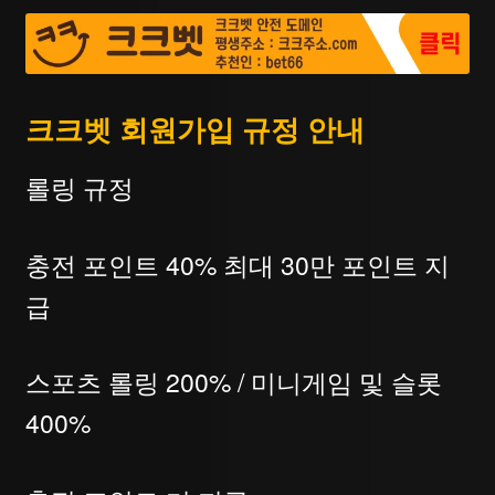
크크벳 회원가입 규정 안내
롤링 규정
충전 포인트 40% 최대 30만 포인트 지
급
스포츠 롤링 200% / 미니게임 및 슬롯
400%