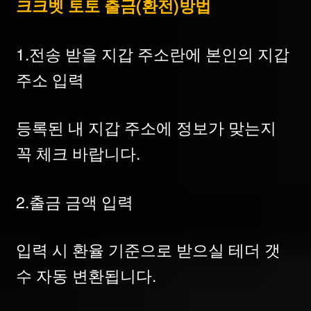
크크벳 토토 출금(환전)방법
1.전송 받을 지갑 주소란에 본인의 지갑
주소 입력
등록된 내 지갑 주소에 정보가 맞는지
꼭 체크 바랍니다.
2.출금 금액 입력
입력 시 환율 기준으로 받으실 테더 갯
수 자동 변환됩니다.