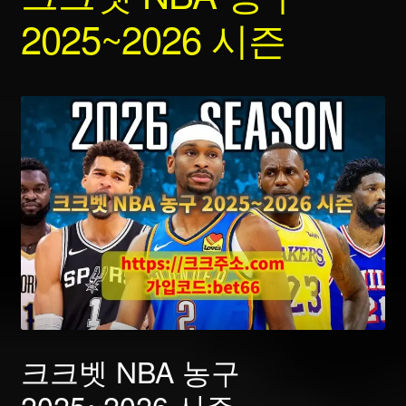
2025~2026 시즌
크크벳 NBA 농구
2025~2026 시즌