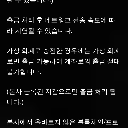
출금 처리 후 네트워크 전송 속도에 따
라 지연될 수 있습니다.
가상 화폐로 충전한 경우에는 가상 화폐
로만 출금 가능하며 계좌로의 출금 절대
불가합니다.
(본사 등록된 지갑으로만 출금 처리 됩
니다.)
본사에서 올바르지 않은 블록체인/프로