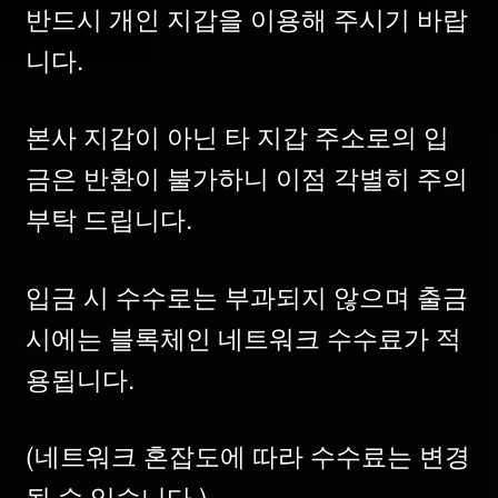
반드시 개인 지갑을 이용해 주시기 바랍
니다.
본사 지갑이 아닌 타 지갑 주소로의 입
금은 반환이 불가하니 이점 각별히 주의
부탁 드립니다.
입금 시 수수로는 부과되지 않으며 출금
시에는 블록체인 네트워크 수수료가 적
용됩니다.
(네트워크 혼잡도에 따라 수수료는 변경
될 수 있습니다.)