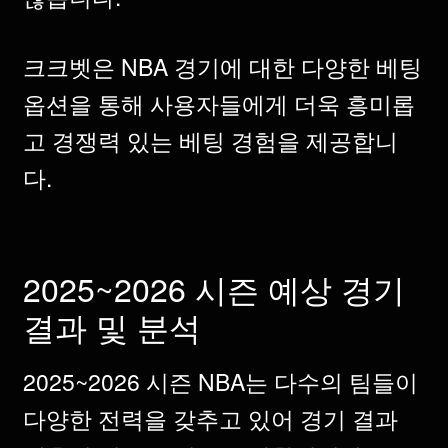
크크벳은 NBA 경기에 대한 다양한 베팅
옵션을 통해 사용자들에게 더욱 흥미롭
고 경쟁력 있는 베팅 경험을 제공합니
다.
2025~2026 시즌 예상 경기
결과 및 분석
2025~2026 시즌 NBA는 다수의 팀들이
다양한 전력을 갖추고 있어 경기 결과