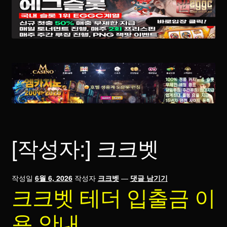
[작성자:]
크크벳
작성일
6월 6, 2026
작성자
크크벳
—
댓글 남기기
크크벳 테더 입출금 이
용 안내