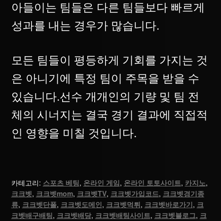
아들이는 팀들은 다른 팀들보다 빠르게
성과를 내는 경우가 많습니다.
모든 팀들이 평등하게 기회를 가지는 것
은 아니기에 특정 팀이 주목을 받을 수
있습니다.선수 개개인의 기량 및 팀 전
체의 시너지는 결국 경기 결과에 직접적
인 영향을 미칠 것입니다.
카테고리:
스포츠 베팅
,
온라인 게임
,
온라인 토토사이트
,
카지노
,
크크벳
,
크크벳mom
,
크크벳TV
,
크크벳가입코드
,
크크벳경기종
류
,
크크벳단폴
,
크크벳도메인
,
크크벳먹튀
,
크크벳바로가기
,
크
크벳배구배팅
,
크크벳배당
,
크크벳배팅사이트
,
크크벳블로그
,
크