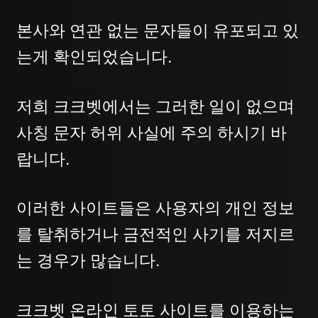
본사와 연관 없는 문자들이 유포되고 있
는게 확인되었습니다.
저희 크크벳에서는 그러한 일이 없으며
사칭 문자 허위 사실에 주의 하시기 바
랍니다.
이러한 사이트들은 사용자의 개인 정보
를 탈취하거나 금전적인 사기를 저지르
는 경우가 많습니다.
크크벳 온라인 토토 사이트를 이용하는