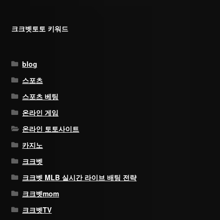
크크벳토토 키워드
blog
스포츠
스포츠 베팅
온라인 게임
온라인 토토사이트
카지노
크크벳
크크벳 MLB 실시간 라이브 배팅 전략
크크벳mom
크크벳TV