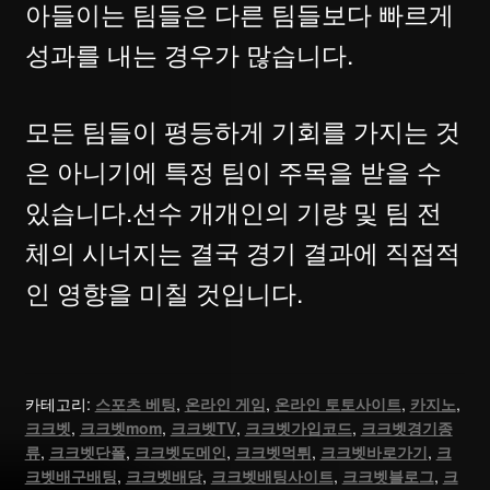
아들이는 팀들은 다른 팀들보다 빠르게
성과를 내는 경우가 많습니다.
모든 팀들이 평등하게 기회를 가지는 것
은 아니기에 특정 팀이 주목을 받을 수
있습니다.선수 개개인의 기량 및 팀 전
체의 시너지는 결국 경기 결과에 직접적
인 영향을 미칠 것입니다.
카테고리:
스포츠 베팅
,
온라인 게임
,
온라인 토토사이트
,
카지노
,
크크벳
,
크크벳mom
,
크크벳TV
,
크크벳가입코드
,
크크벳경기종
류
,
크크벳단폴
,
크크벳도메인
,
크크벳먹튀
,
크크벳바로가기
,
크
크벳배구배팅
,
크크벳배당
,
크크벳배팅사이트
,
크크벳블로그
,
크