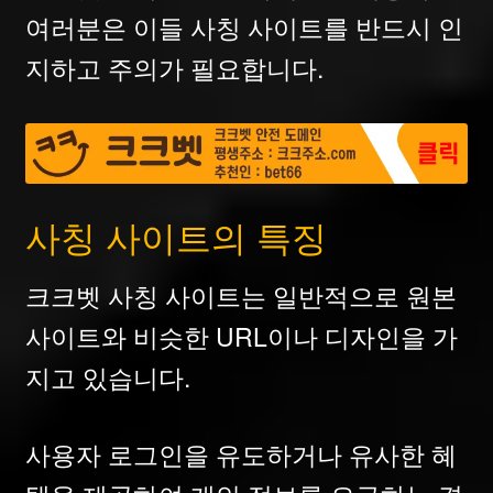
여러분은 이들 사칭 사이트를 반드시 인
지하고 주의가 필요합니다.
사칭 사이트의 특징
크크벳 사칭 사이트는 일반적으로 원본
사이트와 비슷한 URL이나 디자인을 가
지고 있습니다.
사용자 로그인을 유도하거나 유사한 혜