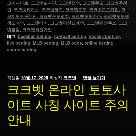
크벳사이트
,
크크벳실시간
,
크크벳접속
,
크크벳주소
,
크크벳추천
인
,
크크벳카지노
,
크크벳코드
,
크크벳토토
,
크크벳토토가입
,
크
크벳토토도메인
,
크크벳토토먹튀
,
크크벳토토주소
,
크크벳토토평
생도메인
,
크크벳티비
,
크크벳평생도메인
,
크크벳평생주소
,
크크
벳홀덤
,
크크벳회원가입
태그:
baseball betting
,
football betting
,
hockey betting
,
live betting
,
MLB betting
,
MLB odds
,
online betting
,
sports betting
작성일
10월 17, 2025
작성자
크크벳
—
댓글 남기기
크크벳 온라인 토토사
이트 사칭 사이트 주의
안내