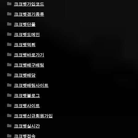
크크벳가입코드
크크벳경기종류
크크벳단폴
크크벳도메인
크크벳먹튀
크크벳바로가기
크크벳배구배팅
크크벳배당
크크벳배팅사이트
크크벳블로그
크크벳사이트
크크벳신규회원가입
크크벳실시간
크크벳접속