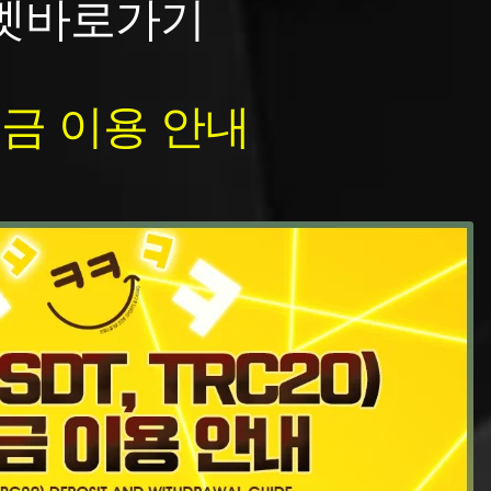
벳바로가기
기
금 이용 안내