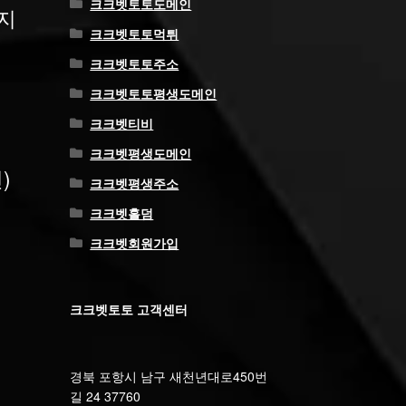
크크벳토토도메인
지
크크벳토토먹튀
크크벳토토주소
크크벳토토평생도메인
크크벳티비
크크벳평생도메인
)
크크벳평생주소
크크벳홀덤
크크벳회원가입
크크벳토토 고객센터
경북 포항시 남구 새천년대로450번
길 24 37760