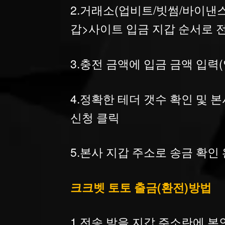
2.거래소(업비트/빗썸/바이낸
갑>사이트 입금 지갑 순서로 
3.충전 금액에 입금 금액 입력
4.정확한 테더 갯수 확인 및 
신청 클릭
5.본사 지갑 주소로 송금 확인
크크벳 토토 출금(환전)방법
1.전송 받을 지갑 주소란에 본