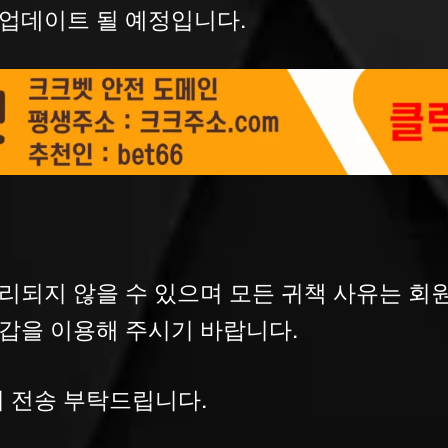
 업데이트 될 예정입니다.
처리되지 않을 수 있으며 모든 귀책 사유는 회
지갑을 이용해 주시기 바랍니다.
서 전송 부탁드립니다.