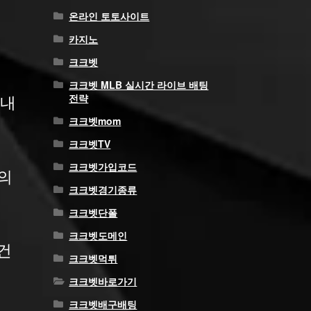
온라인 토토사이트
카지노
크크벳
크크벳 MLB 실시간 라이브 배팅
안내
전략
크크벳mom
크크벳TV
크크벳가입코드
문의
크크벳경기종류
크크벳단폴
크크벳도메인
건
크크벳먹튀
크크벳바로가기
크크벳배구배팅