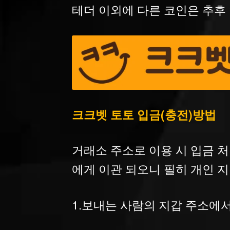
테더 이외에 다른 코인은 추후
크크벳 토토 입금(충전)방법
거래소 주소로 이용 시 입금 
에게 이관 되오니 필히 개인 
1.보내는 사람의 지갑 주소에