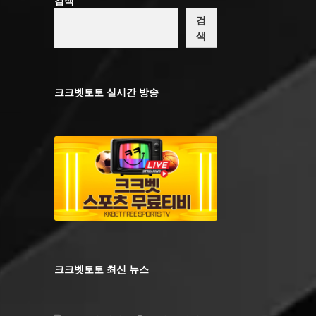
검색
검
색
크크벳토토 실시간 방송
크크벳토토 최신 뉴스