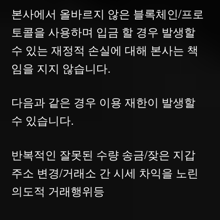
본사에서 올바르지 않은 블록체인/프로
토콜을 사용하며 입금 할 경우 발생할
수 있는 재정적 손실에 대해 본사는 책
임을 지지 않습니다.
다음과 같은 경우 이용 재한이 발생할
수 있습니다.
반복적인 잘못된 수량 송금/잦은 지갑
주소 변경/거래소 간 시세 차익을 노린
의도적 거래행위등