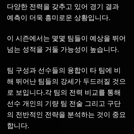
다양한 전력을 갖추고 있어 경기 결과
예측이 더욱 흥미로운 상황입니다.
이 시즌에서는 몇몇 팀들이 예상을 뛰어
넘는 성적을 거둘 가능성이 높습니다.
팀 구성과 선수들의 융합이 타 팀에 비
해 뛰어난 팀들의 강세가 두드러질 것으
로 보입니다.각 팀의 전력 비교를 통해
선수 개인의 기량 팀 전술 그리고 구단
의 전반적인 전략을 분석하는 것이 중요
합니다.