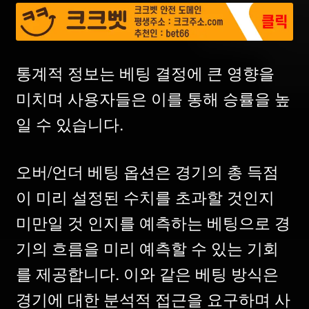
통계적 정보는 베팅 결정에 큰 영향을
미치며 사용자들은 이를 통해 승률을 높
일 수 있습니다.
오버/언더 베팅 옵션은 경기의 총 득점
이 미리 설정된 수치를 초과할 것인지
미만일 것 인지를 예측하는 베팅으로 경
기의 흐름을 미리 예측할 수 있는 기회
를 제공합니다. 이와 같은 베팅 방식은
경기에 대한 분석적 접근을 요구하며 사