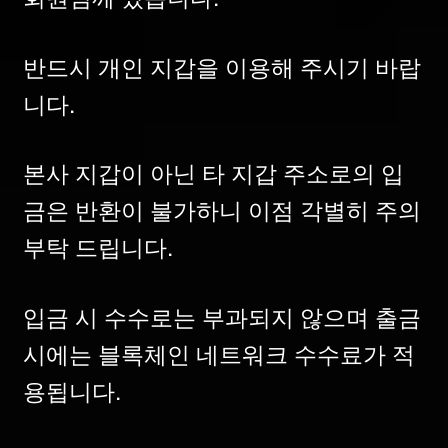
반드시 개인 지갑을 이용해 주시기 바랍
니다.
본사 지갑이 아닌 타 지갑 주소로의 입
금은 반환이 불가하니 이점 각별히 주의
부탁 드립니다.
입금 시 수수로는 부과되지 않으며 출금
시에는 블록체인 네트워크 수수료가 적
용됩니다.