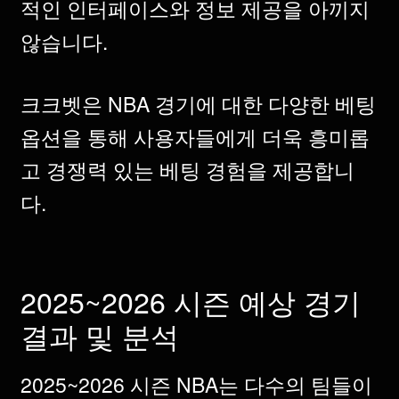
적인 인터페이스와 정보 제공을 아끼지
않습니다.
크크벳은 NBA 경기에 대한 다양한 베팅
옵션을 통해 사용자들에게 더욱 흥미롭
고 경쟁력 있는 베팅 경험을 제공합니
다.
2025~2026 시즌 예상 경기
결과 및 분석
2025~2026 시즌 NBA는 다수의 팀들이