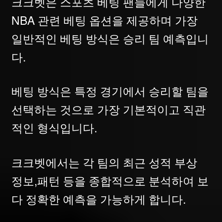
크크벳은 스포츠 베팅 팬들에게 다양한
NBA 관련 베팅 옵션을 제공하며 가장
일반적인 베팅 방식은 승리 팀 예측입니
다.
베팅 방식은 특정 경기에서 승리할 팀을
선택하는 것으로 가장 기본적이고 직관
적인 형식입니다.
크크벳에서는 각 팀의 최근 성적 부상
정보,패턴 등을 종합적으로 분석하여 보
다 정확한 예측을 가능하게 합니다.