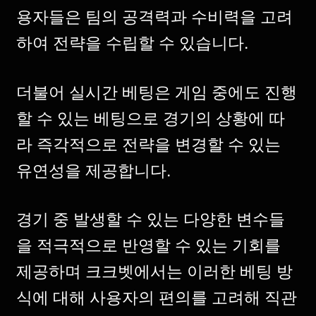
용자들은 팀의 공격력과 수비력을 고려
하여 전략을 수립할 수 있습니다.
더불어 실시간 베팅은 게임 중에도 진행
할 수 있는 베팅으로 경기의 상황에 따
라 즉각적으로 전략을 변경할 수 있는
유연성을 제공합니다.
경기 중 발생할 수 있는 다양한 변수들
을 적극적으로 반영할 수 있는 기회를
제공하며 크크벳에서는 이러한 베팅 방
식에 대해 사용자의 편의를 고려해 직관