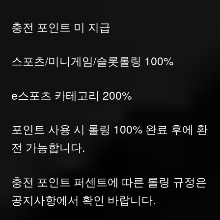
충전 포인트 미 지급
스포츠/미니게임/슬롯롤링 100%
e스포츠 카테고리 200%
포인트 사용 시 롤링 100% 완료 후에 환
전 가능합니다.
충전 포인트 퍼센트에 따른 롤링 규정은
공지사항에서 확인 바랍니다.