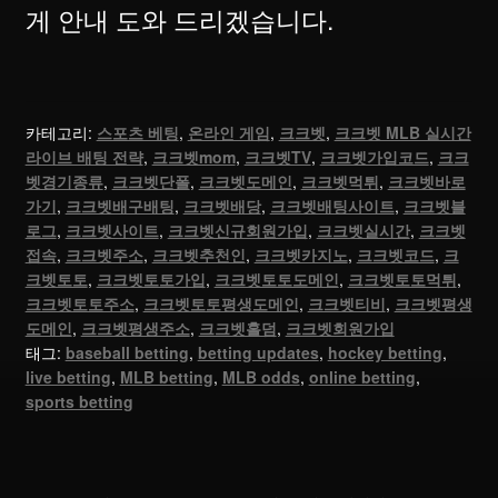
게 안내 도와 드리겠습니다.
카테고리:
스포츠 베팅
,
온라인 게임
,
크크벳
,
크크벳 MLB 실시간
라이브 배팅 전략
,
크크벳mom
,
크크벳TV
,
크크벳가입코드
,
크크
벳경기종류
,
크크벳단폴
,
크크벳도메인
,
크크벳먹튀
,
크크벳바로
가기
,
크크벳배구배팅
,
크크벳배당
,
크크벳배팅사이트
,
크크벳블
로그
,
크크벳사이트
,
크크벳신규회원가입
,
크크벳실시간
,
크크벳
접속
,
크크벳주소
,
크크벳추천인
,
크크벳카지노
,
크크벳코드
,
크
크벳토토
,
크크벳토토가입
,
크크벳토토도메인
,
크크벳토토먹튀
,
크크벳토토주소
,
크크벳토토평생도메인
,
크크벳티비
,
크크벳평생
도메인
,
크크벳평생주소
,
크크벳홀덤
,
크크벳회원가입
태그:
baseball betting
,
betting updates
,
hockey betting
,
live betting
,
MLB betting
,
MLB odds
,
online betting
,
sports betting