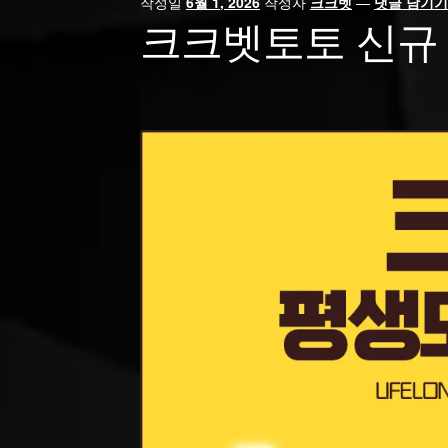
작성일
6월 1, 2026
작성자
크크벳
—
댓글 남기
크크벳토토 신규