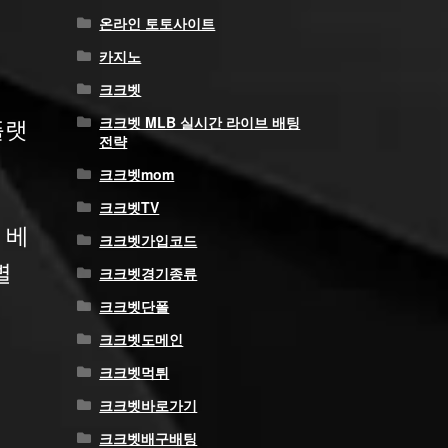
온라인 토토사이트
카지노
크크벳
플랫
크크벳 MLB 실시간 라이브 배팅
전략
크크벳mom
크크벳TV
 베
크크벳가입코드
별
크크벳경기종류
크크벳단폴
크크벳도메인
크크벳먹튀
크크벳바로가기
크크벳배구배팅