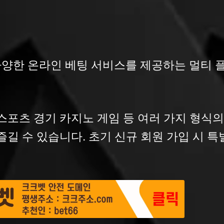
양한 온라인 베팅 서비스를 제공하는 멀티 
스포츠 경기 카지노 게임 등 여러 가지 형식의
길 수 있습니다. 초기 신규 회원 가입 시 특