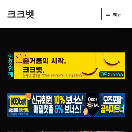
크크벳
탐
컨
메뉴
색
텐
으
츠
홈
로
로
건
건
크크벳 이벤트
너
너
뛰
뛰
크크벳토토 고객센터
기
기
크크벳토토 평생주소