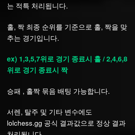
는 적특 처리됩니다.
홀, 짝 최종 순위를 기준으로 홀, 짝을 맞
추는 경기입니다.
ex) 1,3,5,7위로 경기 종료시 홀 / 2,4,6,8
위로 경기 종료시 짝
승패 , 홀짝 묶음 배팅 가능합니다.
서렌, 탈주 및 기타 변수에도
lolchess.gg 공식 결과값으로 정상 결과
처리됩니다.