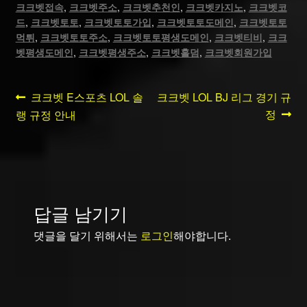
크크벳접속
,
크크벳주소
,
크크벳추천인
,
크크벳카지노
,
크크벳코
드
,
크크벳토토
,
크크벳토토가입
,
크크벳토토도메인
,
크크벳토토
먹튀
,
크크벳토토주소
,
크크벳토토평생도메인
,
크크벳티비
,
크크
벳평생도메인
,
크크벳평생주소
,
크크벳홀덤
,
크크벳회원가입
글
이
다
크크벳 E스포츠 LOL 솔
크크벳 LOL BJ 리그 경기 규
전
음
정
랭 규정 안내
탐
글:
글:
색
답글 남기기
댓글을 달기 위해서는
로그인
해야합니다.