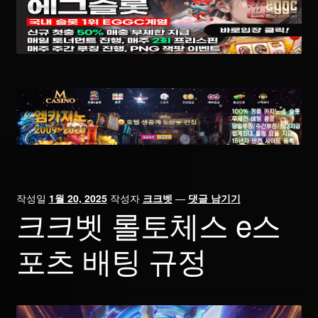
작성일
1월 20, 2025
작성자
크크벳
—
댓글 남기기
크크벳 롤토체스 e스
포츠 배팅 규정