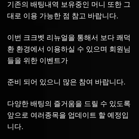
기존의 배팅내역 보유중인 머니 또한 그
대로 이용 가능한 점 참고 바랍니다.
이번 크크벳 리뉴얼을 통해서 보다 쾌덕
환 환경에서 이용하실 수 있으며 회원님
들을 위한 이벤트가
준비 되어 있으니 많은 참여 바랍니다.
다양한 배팅의 즐거움을 드릴 수 있도록
앞으로 여러종목을 업데이트 할 예정입
니다.