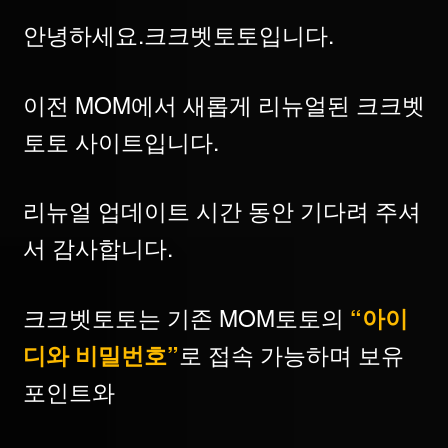
안녕하세요.크크벳토토입니다.
이전 MOM에서 새롭게 리뉴얼된 크크벳
토토 사이트입니다.
리뉴얼 업데이트 시간 동안 기다려 주셔
서 감사합니다.
크크벳토토는 기존 MOM토토의
“아이
디와 비밀번호”
로 접속 가능하며 보유
포인트와