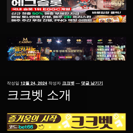
작성일
12월 24, 2024
작성자
크크벳
—
댓글 남기기
크크벳 소개