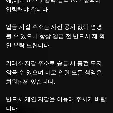
입력해야 합니다.
입금 지갑 주소는 사전 공지 없이 변경
될 수 있으니 항상 입금 전 반드시 재 확
인 부탁 드립니다.
거래소 지갑 주소로 송금 시 충전 도지
않을 수 있으며 이로 인한 모든 책임은
회원님께 있습니다.
반드시 개인 지갑을 이용해 주시기 바랍
니다.