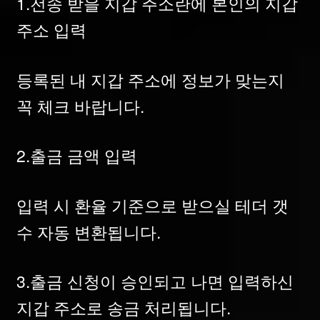
1.전송 받을 지갑 주소란에 본인의 지갑
주소 입력
등록된 내 지갑 주소에 정보가 맞는지
꼭 체크 바랍니다.
2.출금 금액 입력
입력 시 환율 기준으로 받으실 테더 갯
수 자동 변환됩니다.
3.출금 신청이 승인되고 나면 입력하신
지갑 주소로 송금 처리됩니다.