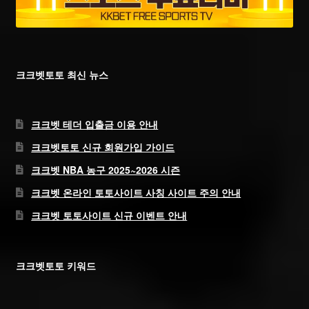
크크벳토토 최신 뉴스
크크벳 테더 입출금 이용 안내
크크벳토토 신규 회원가입 가이드
크크벳 NBA 농구 2025~2026 시즌
크크벳 온라인 토토사이트 사칭 사이트 주의 안내
크크벳 토토사이트 신규 이벤트 안내
크크벳토토 키워드