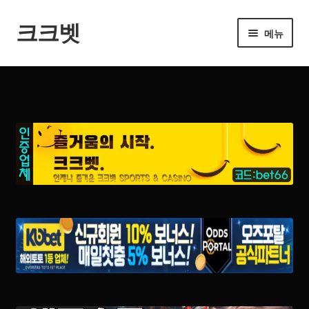
크크벳
탐
컨
메뉴
색
텐
으
츠
홈
로
로
건
건
크크벳 이벤트
너
너
뛰
뛰
크크벳토토 고객센터
기
기
크크벳토토 평생주소