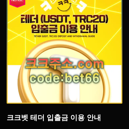
크크벳 테더 입출금 이용 안내