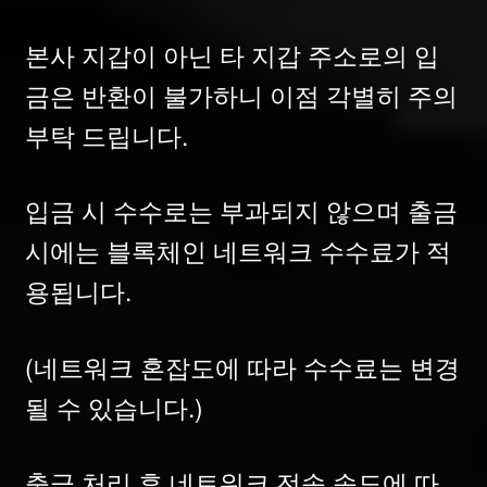
본사 지갑이 아닌 타 지갑 주소로의 입
금은 반환이 불가하니 이점 각별히 주의
부탁 드립니다.
입금 시 수수로는 부과되지 않으며 출금
시에는 블록체인 네트워크 수수료가 적
용됩니다.
(네트워크 혼잡도에 따라 수수료는 변경
될 수 있습니다.)
출금 처리 후 네트워크 전송 속도에 따