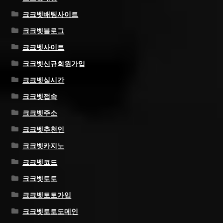
크크벳배팅사이트
크크벳블로그
크크벳사이트
크크벳신규회원가입
크크벳실시간
크크벳접속
크크벳주소
크크벳추천인
크크벳카지노
크크벳코드
크크벳토토
크크벳토토가입
크크벳토토도메인