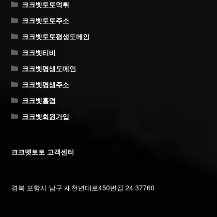
크크벳토토먹튀
크크벳토토주소
크크벳토토평생도메인
크크벳티비
크크벳평생도메인
크크벳평생주소
크크벳홀덤
크크벳회원가입
크크벳토토 고객센터
경북 포항시 남구 새천년대로450번길 24 37760