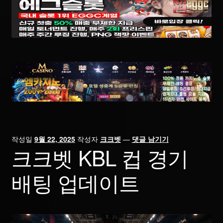
작성일
9월 22, 2025
작성자
크크벳
—
댓글 남기기
크크벳 KBL 컵 경기
배팅 업데이트