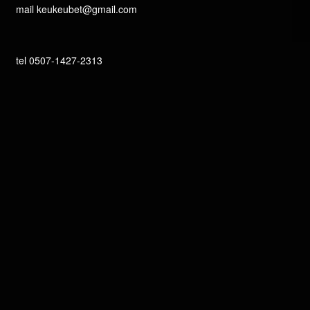
mail keukeubet@gmail.com
tel 0507-1427-2313