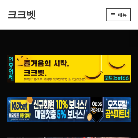
크크벳
탐
컨
메뉴
색
텐
으
츠
홈
로
로
건
건
크크벳 이벤트
너
너
뛰
뛰
크크벳토토 고객센터
기
기
크크벳토토 평생주소