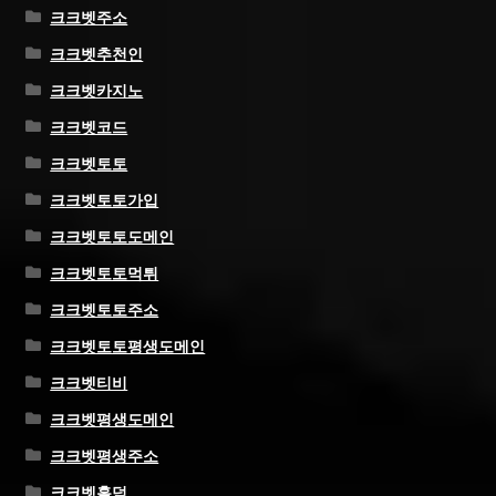
크크벳주소
크크벳추천인
크크벳카지노
크크벳코드
크크벳토토
크크벳토토가입
크크벳토토도메인
크크벳토토먹튀
크크벳토토주소
크크벳토토평생도메인
크크벳티비
크크벳평생도메인
크크벳평생주소
크크벳홀덤