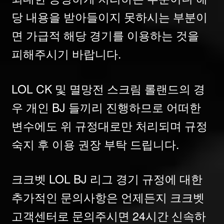
당 내용을 받아들이지 못하시는 부분이
면 가급적 해당 경기를 이용하는 것을
피해주시기 바랍니다.
LOL CK 및 멸망전 스크림 롤랜드의 경
우 개인 BJ 들끼리 진행하므로 어떠한
변수에도 위 규정대로만 처리되며 규정
숙지 후 이용 권장 부탁 드립니다.
크크벳 LOL BJ 리그 경기 규정에 대한
추가적인 문의사항은 언제든지 크크벳
고객센터로 문의주시면 24시간 신속하