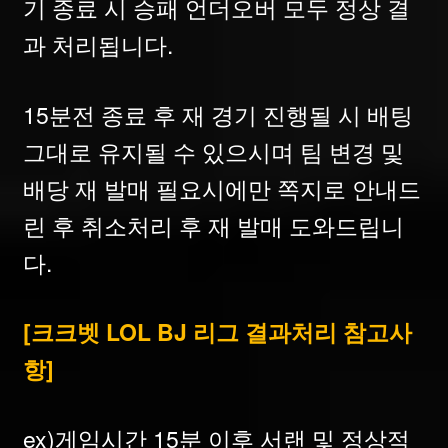
기 종료 시 승패 언더오버 모두 정상 결
과 처리됩니다.
15분전 종료 후 재 경기 진행될 시 배팅
그대로 유지될 수 있으시며 팀 변경 및
배당 재 발매 필요시에만 쪽지로 안내드
린 후 취소처리 후 재 발매 도와드립니
다.
[크크벳 LOL BJ 리그 결과처리 참고사
항]
ex)게임시간 15분 이후 서랜 및 정상적