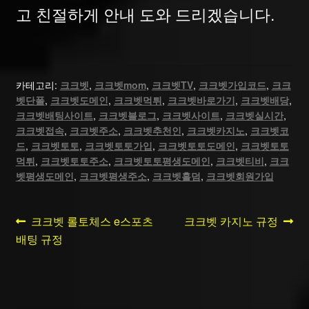
고 친절하게 안내 도와 드리겠습니다.
카테고리:
크크벳
,
크크벳mom
,
크크벳TV
,
크크벳가입코드
,
크크
벳단폴
,
크크벳도메인
,
크크벳먹튀
,
크크벳바로가기
,
크크벳배당
,
크크벳배팅사이트
,
크크벳블로그
,
크크벳사이트
,
크크벳실시간
,
크크벳접속
,
크크벳주소
,
크크벳추천인
,
크크벳카지노
,
크크벳코
드
,
크크벳토토
,
크크벳토토가입
,
크크벳토토도메인
,
크크벳토토
먹튀
,
크크벳토토주소
,
크크벳토토평생도메인
,
크크벳티비
,
크크
벳평생도메인
,
크크벳평생주소
,
크크벳홀덤
,
크크벳회원가입
글
이
다
크크벳 롤토체스 e스포츠
크크벳 카지노 규정
전
음
배팅 규정
탐
글:
글:
색