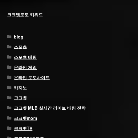
크크벳토토 키워드
blog
스포츠
스포츠 베팅
온라인 게임
온라인 토토사이트
카지노
크크벳
크크벳 MLB 실시간 라이브 배팅 전략
크크벳mom
크크벳TV