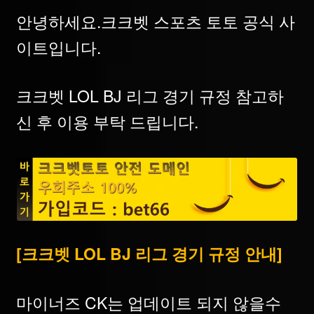
안녕하세요.크크벳 스포츠 토토 공식 사
이트입니다.
크크벳 LOL BJ 리그 경기 규정 참고하
신 후 이용 부탁 드립니다.
[크크벳 LOL BJ 리그 경기 규정 안내]
마이너즈 CK는 업데이트 되지 않을수